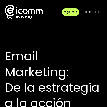
Skip
to
content
Iniciar sesión
regístrate
Main
Menu
Email
Marketing:
De la estrategia
a la acción