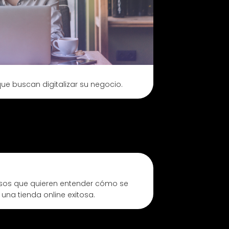
e buscan digitalizar su negocio.
osos que quieren entender cómo se
 una tienda online exitosa.