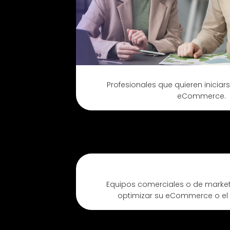
Profesionales que quieren iniciar
eCommerce.
Equipos comerciales o de market
optimizar su eCommerce o el e