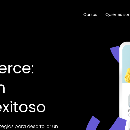
Cursos
Quiénes so
erce:
n
xitoso
egias para desarrollar un